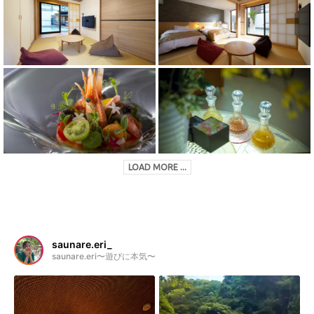
LOAD MORE ...
saunare.eri_
saunare.eri〜遊びに本気〜